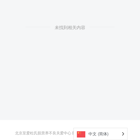
未找到相关内容
北京至爱杜氏肌营养不良关爱中心 版权所有京ICP备18019348号-1
中文 (简体)