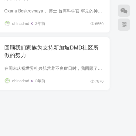
Oxana Beskrovnaya， 博士 首席科学官 罕见的神经肌肉疾病仍然是现代医学面临的最大挑战之一，治疗选择有限甚至没有。与此同时，我们对疾病生物学和遗传因果关系的理解的进步以及核酸治疗方法的...
chinadmd
2年前
8559
回顾我们家族为支持新加坡DMD社区所
做的努力
在周末庆祝世界杜兴肌营养不良症日时，我回顾了我和家人所经历的旅程，这段旅程是由杜氏肌营养不良症 （DMD） 塑造的。今年，肌肉萎缩症协会（新加坡）或 MDAS 在其一年一度的 Go the Dystan...
chinadmd
2年前
7876