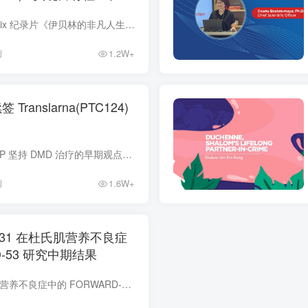
最近发布的获奖 Netflix 纪录片《伊贝林的非凡人生》*重点介绍了挪威魔兽世界玩家 Mats Steen 的生平，他在游戏中被称为 Ibelin，他患有杜氏肌营养不良症 （DMD）。这部纪录片讲述了一个完全健...
前
1.2W+
Translarna(PTC124)
由于无义突变，CHMP 坚持 DMD 治疗的早期观点。 人用药品委员会 （CHMP） — 欧洲药品管理局 （European Medicines Agency） 的一部分 — 再次维持其建议，即不续签 Translarna （ataluren） 的...
前
1.6W+
531 在杜氏肌营养不良症
D-53 研究中期结果
WVE-N531 在杜氏肌营养不良症中的 FORWARD-53 研究中期结果