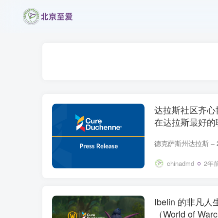
达拉斯社区齐心协力
在达拉斯最好的联合
集 100,000
症的创新研究和
chinadmd
2年
Ibelin 的非
（World of W