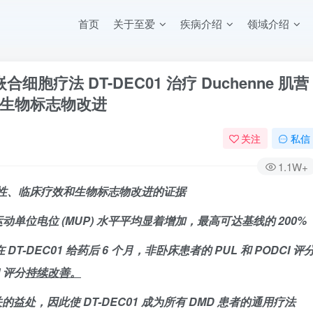
首页
关于至爱
疾病介绍
领域介绍
研究性嵌合细胞疗法 DT-DEC01 治疗 Duchenne 肌营
生物标志物改进
关注
私信
1.1W+
耐受性、临床疗效和生物标志物改进的证据
动单位电位 (MUP) 水平平均显着增加，最高可达基线的 200%
DEC01 给药后 6 个月，非卧床患者的 PUL 和 PODCI 评
 评分
持续改善。
处，因此使 DT-DEC01 成为所有 DMD 患者的通用疗法