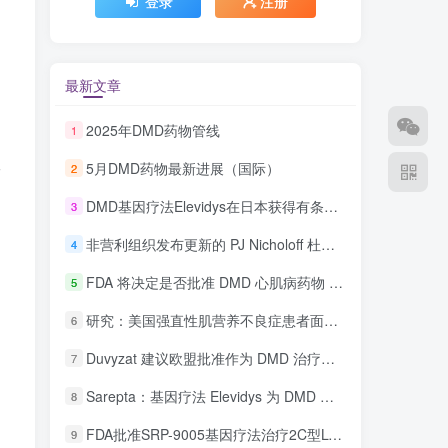
登录
注册
最新文章
2025年DMD药物管线
1
工
5月DMD药物最新进展（国际）
2
DMD基因疗法Elevidys在日本获得有条件批准
3
非营利组织发布更新的 PJ Nicholoff 杜氏肌营养不良症 (DMD) 类固醇治疗方案
4
FDA 将决定是否批准 DMD 心肌病药物 Deramiocel
5
研究：美国强直性肌营养不良症患者面临更高的医疗费用
6
Duvyzat 建议欧盟批准作为 DMD 治疗药物
7
Sarepta：基因疗法 Elevidys 为 DMD 患者带来“希望”
8
FDA批准SRP-9005基因疗法治疗2C型LGMD
9