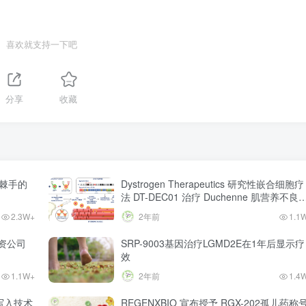
喜欢就支持一下吧
分享
收藏
决棘手的
Dystrogen Therapeutics 研究性嵌合细胞疗
法 DT-DEC01 治疗 Duchenne 肌营养不良
临床显示有显著的功能和生物标志物改进
2.3W+
2年前
1.1
资公司
SRP-9003基因治疗LGMD2E在1年后显示疗
效
1.1W+
2年前
1.4
因写入技术
REGENXBIO 宣布授予 RGX-202孤儿药称