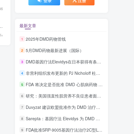
登录
注册
86
最新文章
试
W+
2025年DMD药物管线
1
5月DMD药物最新进展（国际）
2
DMD基因疗法Elevidys在日本获得有条件批准
3
非营利组织发布更新的 PJ Nicholoff 杜氏肌营养不良症 (DMD) 类固醇治疗方案
4
FDA 将决定是否批准 DMD 心肌病药物 Deramiocel
5
研究：美国强直性肌营养不良症患者面临更高的医疗费用
6
Duvyzat 建议欧盟批准作为 DMD 治疗药物
7
Sarepta：基因疗法 Elevidys 为 DMD 患者带来“希望”
8
FDA批准SRP-9005基因疗法治疗2C型LGMD
9