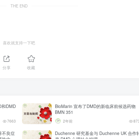
THE END
喜欢就支持一下吧
分享
收藏
O和DMD
BioMarin 宣布了DMD的新临床前候选药物
BMN 351
7663
2年前
87
营养不良症
Duchenne 研究基金与 Duchenne UK 合作
试验中获
变 DMD 心理社会护理