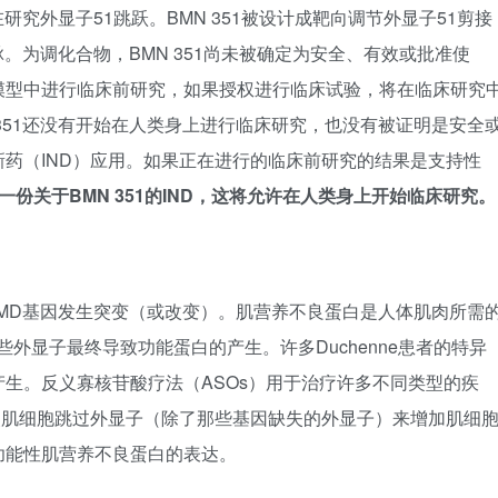
研究外显子51跳跃。BMN 351被设计成靶向调节外显子51剪接
。为调化合物，BMN 351尚未被确定为安全、有效或批准使
模型中进行临床前研究，如果授权进行临床试验，将在临床研究
351还没有开始在人类身上进行临床研究，也没有被证明是安全
药（IND）应用。如果正在进行的临床前研究的结果是支持性
提交一份关于BMN 351的IND，这将允许在人类身上开始临床研究。
的DMD基因发生突变（或改变）。肌营养不良蛋白是人体肌肉所需
些外显子最终导致功能蛋白的产生。许多Duchenne患者的特异
生。反义寡核苷酸疗法（ASOs）用于治疗许多不同类型的疾
通过使肌细胞跳过外显子（除了那些基因缺失的外显子）来增加肌细
功能性肌营养不良蛋白的表达。