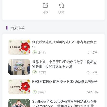
分享
收藏
相关推荐
糖皮质激素能延缓可行走DMD患者并发症发
生
2年前
1.9W+
世界上第一个用于DMD治疗的数字生物标志
物是由印度的临床团队开发
2年前
1.7W+
REGENXBIO 宣布授予 RGX-202孤儿药称号
2年前
2.6W+
Santhera和ReveraGen宣布与FDA成功召开
了Vamorolone（温和激素）治疗杜氏肌营养