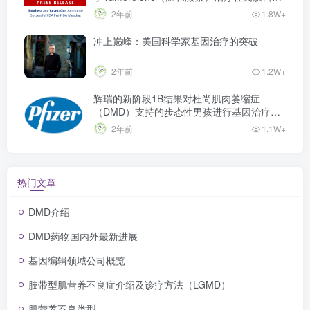
不良症NDA前会议
2年前
1.8W+
冲上巅峰：美国科学家基因治疗的突破
2年前
1.2W+
辉瑞的新阶段1B结果对杜尚肌肉萎缩症
（DMD）支持的步态性男孩进行基因治疗，
将其推进到重要的第3阶段研究
2年前
1.1W+
热门文章
DMD介绍
DMD药物国内外最新进展
基因编辑领域公司概览
肢带型肌营养不良症介绍及诊疗方法（LGMD）
肌营养不良类型