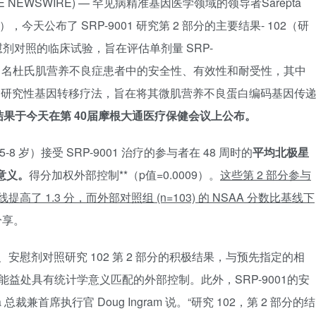
OBE NEWSWIRE) — 罕见病精准基因医学领域的领导者Sarepta
RPT），今天公布了 SRP-9001 研究第 2 部分的主要结果- 102（研
剂对照的临床试验，旨在评估单剂量 SRP-
vovec）在 41 名杜氏肌营养不良症患者中的安全性、有效性和耐受性，其中
是一种研究性基因转移疗法，旨在将其微肌营养不良蛋白编码基因传
结果于今天在第 40届摩根大通医疗保健会议上公布。
5-8 岁）接受 SRP-9001 治疗的参与者在 48 周时的
平均北极星
意义。
得分加权外部控制**（p值=0.0009）。
这些第 2 部分参与
线提高了 1.3 分，而外部对照组 (n=103) 的 NSAA 分数比基线下
分享。
法、安慰剂对照研究 102 第 2 部分的积极结果，与预先指定的相
 周功能益处具有统计学意义匹配的外部控制。此外，SRP-9001的安
裁兼首席执行官 Doug Ingram 说。“研究 102，第 2 部分的结