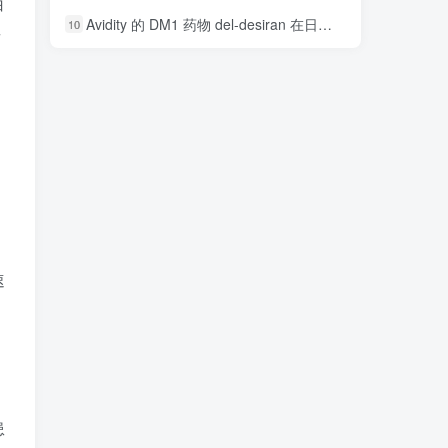
白
Avidity 的 DM1 药物 del-desiran 在日本被评为孤儿药
10
者
速
患