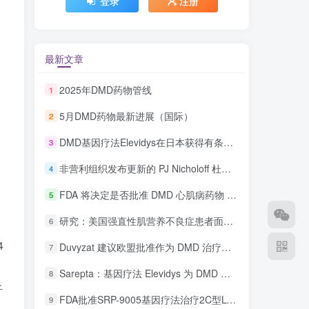
登录
注册
最新文章
2025年DMD药物管线
1
5月DMD药物最新进展（国际）
2
DMD基因疗法Elevidys在日本获得有条件批准
3
非营利组织发布更新的 PJ Nicholoff 杜氏肌营养不良症 (DMD) 类固醇治疗方案
4
FDA 将决定是否批准 DMD 心肌病药物 Deramiocel
5
研究：美国强直性肌营养不良症患者面临更高的医疗费用
6
4
Duvyzat 建议欧盟批准作为 DMD 治疗药物
7
Sarepta：基因疗法 Elevidys 为 DMD 患者带来“希望”
8
纤
FDA批准SRP-9005基因疗法治疗2C型LGMD
9