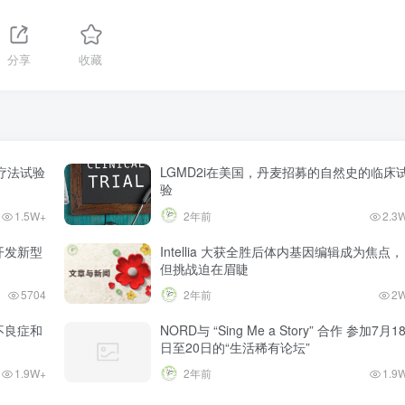
分享
收藏
疗法试验
LGMD2i在美国，丹麦招募的自然史的临床
验
1.5W+
2年前
2.3
合作开发新型
Intellia 大获全胜后体内基因编辑成为焦点，
但挑战迫在眉睫
5704
2年前
2
养不良症和
NORD与 “Sing Me a Story” 合作 参加7月1
日至20日的“生活稀有论坛”
1.9W+
2年前
1.9