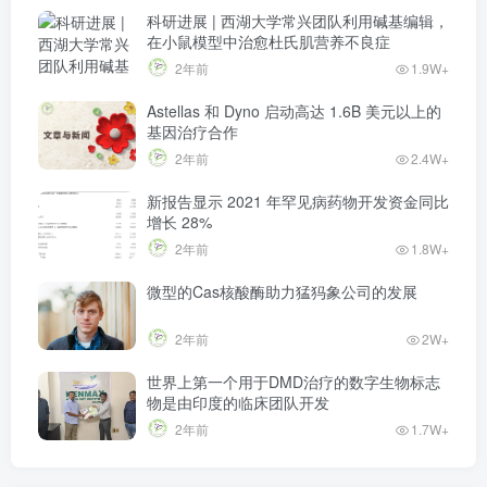
科研进展 | 西湖大学常兴团队利用碱基编辑，
在小鼠模型中治愈杜氏肌营养不良症
2年前
1.9W+
Astellas 和 Dyno 启动高达 1.6B 美元以上的
基因治疗合作
2年前
2.4W+
新报告显示 2021 年罕见病药物开发资金同比
增长 28%
2年前
1.8W+
微型的Cas核酸酶助力猛犸象公司的发展
2年前
2W+
世界上第一个用于DMD治疗的数字生物标志
物是由印度的临床团队开发
2年前
1.7W+