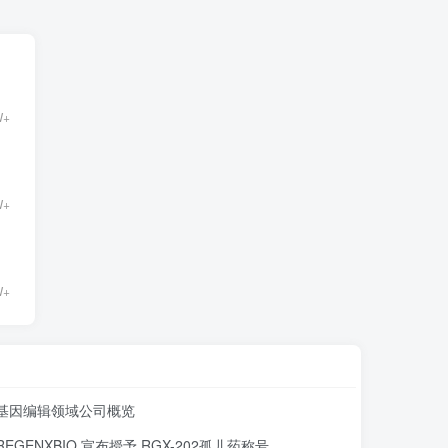
W+
W+
W+
基因编辑领域公司概览
REGENXBIO 宣布授予 RGX-202孤儿药称号