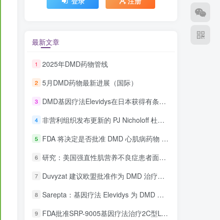
登录
注册
最新文章
2025年DMD药物管线
1
5月DMD药物最新进展（国际）
2
DMD基因疗法Elevidys在日本获得有条件批准
3
非营利组织发布更新的 PJ Nicholoff 杜氏肌营养不良症 (DMD) 类固醇治疗方案
4
FDA 将决定是否批准 DMD 心肌病药物 Deramiocel
5
研究：美国强直性肌营养不良症患者面临更高的医疗费用
6
Duvyzat 建议欧盟批准作为 DMD 治疗药物
7
Sarepta：基因疗法 Elevidys 为 DMD 患者带来“希望”
8
FDA批准SRP-9005基因疗法治疗2C型LGMD
9