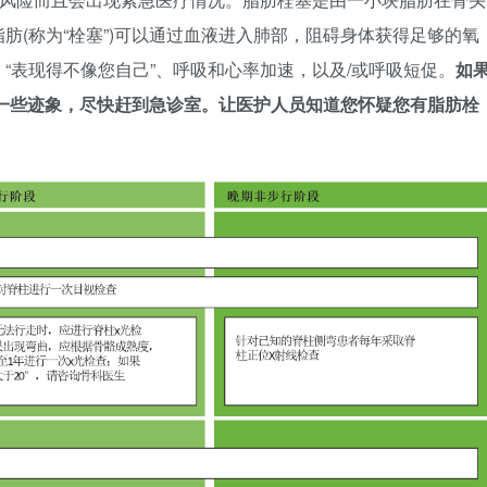
肪(称为“栓塞”)可以通过血液进入肺部，阻碍身体获得足够的氧
“表现得不像您自己”、呼吸和心率加速，以及/或呼吸短促。
如
一些迹象，尽快赶到急诊室。让医护人员知道您怀疑您有脂肪栓