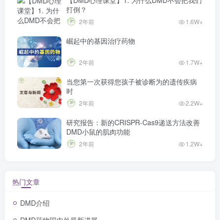
打倒？
2年前
1.6W+
崛起中的基因治疗药物
2年前
1.7W+
当您第一次获得您孩子被诊断为的遗传疾病
时
2年前
2.2W+
研究报告：新的CRISPR-Cas9递送方法改善
DMD小鼠的肌肉功能
2年前
1.2W+
热门文章
DMD介绍
DMD药物国内外最新进展