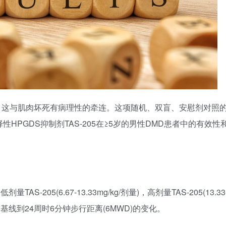
2)，这与肌肉坏死有病理性的牵连。这项随机、双盲、安慰剂对照
选择性HPGDS抑制剂TAS-205在≥5岁的男性DMD患者中的有效性
-205(6.67-13.33mg/kg/剂量)，高剂量TAS-205(13.33
是从基线到24周时6分钟步行距离(6MWD)的变化。