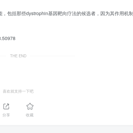
能，包括那些dystrophin基因靶向疗法的候选者，因为其作用机
n3.50978
THE END
喜欢就支持一下吧
分享
收藏