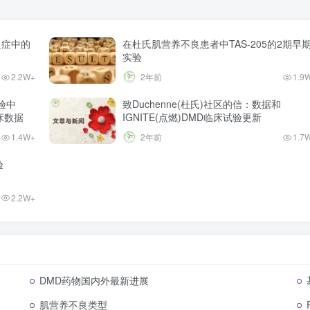
良症中的
在杜氏肌营养不良患者中TAS‐205的2期早
实验
2.2W+
2年前
1.9
试验中
致Duchenne(杜氏)社区的信：数据和
临床数据
IGNITE(点燃)DMD临床试验更新
1.4W+
2年前
1.7
验
2.2W+
DMD药物国内外最新进展
肌营养不良类型