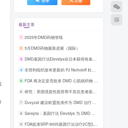
登录
注册
最新文章
2025年DMD药物管线
1
性
5月DMD药物最新进展（国际）
2
DMD基因疗法Elevidys在日本获得有条件批准
3
非营利组织发布更新的 PJ Nicholoff 杜氏肌营养不良症 (DMD) 类固醇治疗方案
4
FDA 将决定是否批准 DMD 心肌病药物 Deramiocel
5
我
研究：美国强直性肌营养不良症患者面临更高的医疗费用
6
醇
Duvyzat 建议欧盟批准作为 DMD 治疗药物
7
Sarepta：基因疗法 Elevidys 为 DMD 患者带来“希望”
8
FDA批准SRP-9005基因疗法治疗2C型LGMD
9