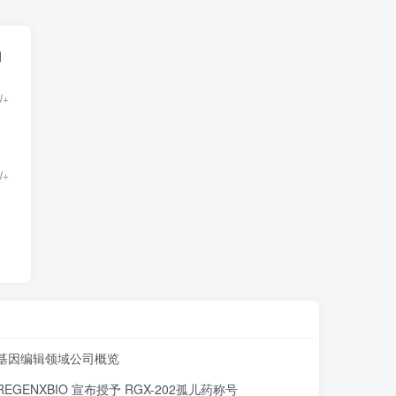
期
W+
W+
基因编辑领域公司概览
REGENXBIO 宣布授予 RGX-202孤儿药称号